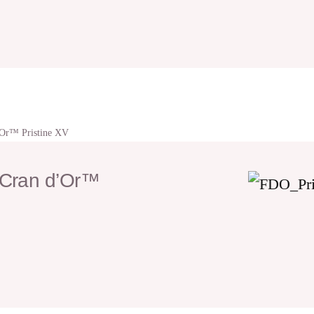
’Or™ Pristine XV
 Cran d’Or™