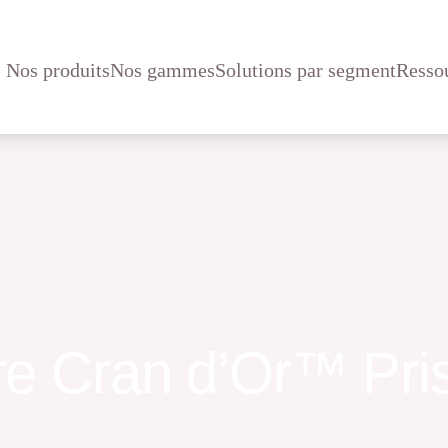
Nos produits
Nos gammes
Solutions par segment
Resso
e Cran d’Or™ Pri