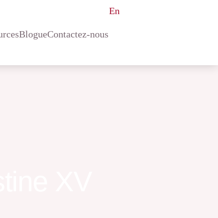
En
urces
Blogue
Contactez-nous
stine XV