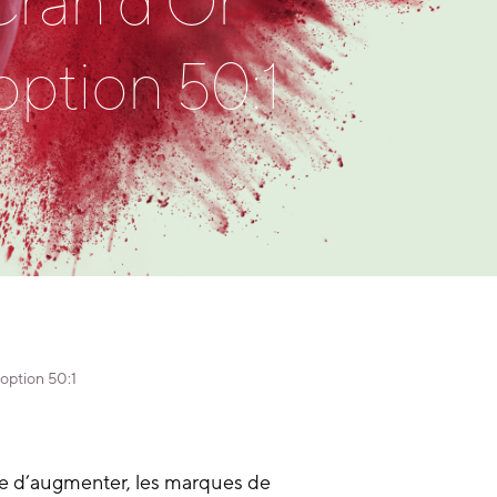
Cran d’Or™
option 50:1
option 50:1
e d’augmenter, les marques de