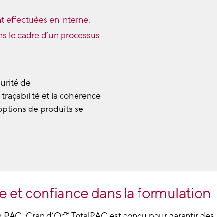
nt effectuées en interne.
ns le cadre d’un processus
curité de
traçabilité et la cohérence
 options de produits se
e et confiance dans la formulation ​
n PAC, Cran d’Or™ TotalPAC est conçu pour garantir des