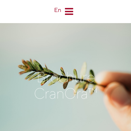
En
Brochure
CranOra™